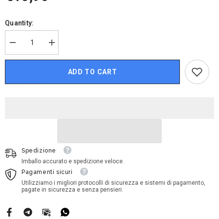
Quantity:
Decrease
Increase
quantity
quantity
for
for
Nintendo
Nintendo
ADD TO CART
Amiibo
Amiibo
Fire
Fire
Emblem
Emblem
-
-
Tiki
Tiki
Spedizione
Imballo accurato e spedizione veloce.
Pagamenti sicuri
Utilizziamo i migliori protocolli di sicurezza e sistemi di pagamento,
pagate in sicurezza e senza pensieri.