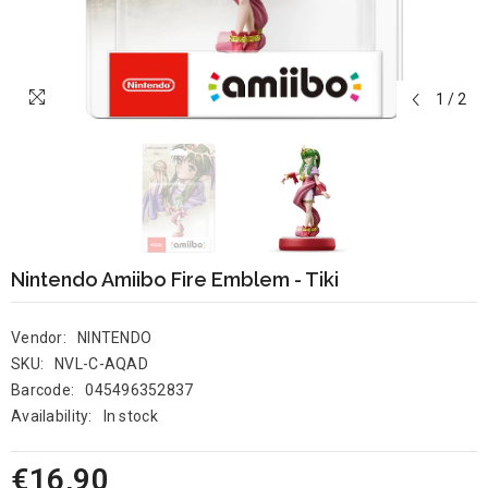
1
/
2
Nintendo Amiibo Fire Emblem - Tiki
Vendor:
NINTENDO
SKU:
NVL-C-AQAD
Barcode:
045496352837
Availability:
In stock
€16,90