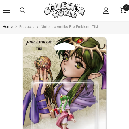
SKIP TO CONTENT
0
0
i
Home
Products
Nintendo Amiibo Fire Emblem - Tiki