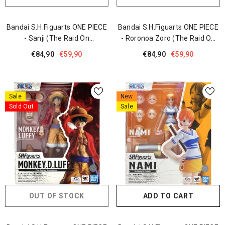
Bandai S.H.Figuarts ONE PIECE
Bandai S.H.Figuarts ONE PIECE
- Sanji (The Raid On
- Roronoa Zoro (The Raid On
Onigashima)
Onigashima)
€84,90
€59,90
€84,90
€59,90
Sale
New
Sold Out
Sale
OUT OF STOCK
ADD TO CART