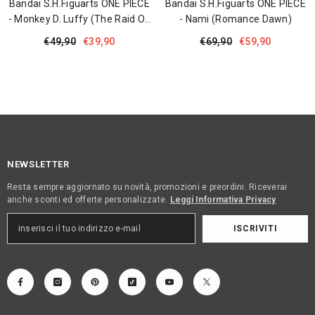
Bandai S.H.Figuarts ONE PIECE
Bandai S.H.Figuarts ONE PIECE
- Monkey D. Luffy (The Raid On
- Nami (Romance Dawn)
Onigashima)
€49,90
€39,90
€69,90
€59,90
NEWSLETTER
Resta sempre aggiornato su novità, promozioni e preordini. Riceverai
anche sconti ed offerte personalizzate.
Leggi Informativa Privacy
ISCRIVITI