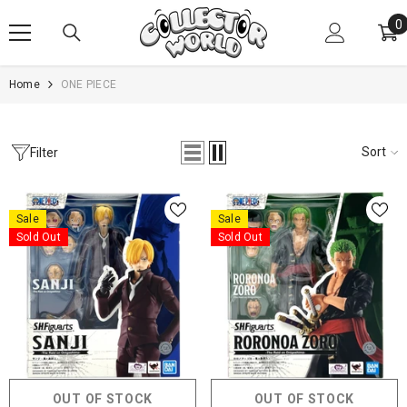
SKIP TO CONTENT
0
0
i
Home
ONE PIECE
Sort
Filter
Sale
Sale
Sold Out
Sold Out
OUT OF STOCK
OUT OF STOCK