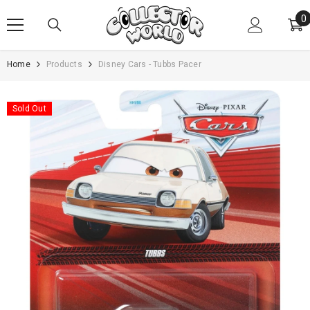
SKIP TO CONTENT
0
0
i
Home
Products
Disney Cars - Tubbs Pacer
Sold Out