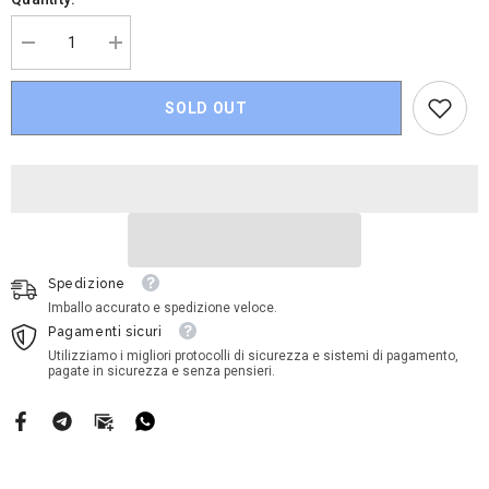
Decrease
Increase
quantity
quantity
for
for
Disney
Disney
SOLD OUT
Cars
Cars
-
-
Tubbs
Tubbs
Pacer
Pacer
Spedizione
Imballo accurato e spedizione veloce.
Pagamenti sicuri
Utilizziamo i migliori protocolli di sicurezza e sistemi di pagamento,
pagate in sicurezza e senza pensieri.