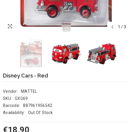
1
/
3
Disney Cars - Red
Vendor:
MATTEL
SKU:
GXG69
Barcode:
887961956542
Availability:
Out Of Stock
€18,90