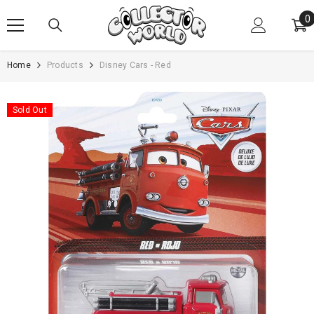
SKIP TO CONTENT
0
0
i
Home
Products
Disney Cars - Red
Sold Out