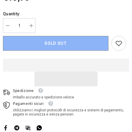
Quantity:
Decrease
Increase
quantity
quantity
for
for
Disney
Disney
SOLD OUT
Cars
Cars
-
-
Red
Red
Spedizione
Imballo accurato e spedizione veloce.
Pagamenti sicuri
Utilizziamo i migliori protocolli di sicurezza e sistemi di pagamento,
pagate in sicurezza e senza pensieri.