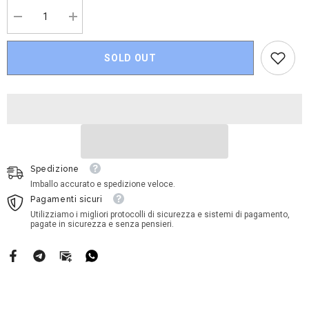
Decrease
Increase
quantity
quantity
for
for
Disney
Disney
SOLD OUT
Cars
Cars
-
-
Jackson
Jackson
Storm
Storm
Spedizione
Imballo accurato e spedizione veloce.
Pagamenti sicuri
Utilizziamo i migliori protocolli di sicurezza e sistemi di pagamento,
pagate in sicurezza e senza pensieri.