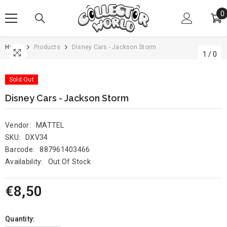
SKIP TO CONTENT
0
0
i
Home
Products
Disney Cars - Jackson Storm
1
/
0
Sold Out
Disney Cars - Jackson Storm
Vendor:
MATTEL
SKU:
DXV34
Barcode:
887961403466
Availability:
Out Of Stock
€8,50
Quantity: