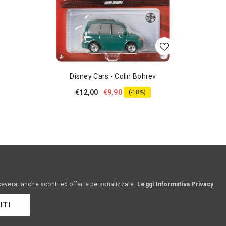
Disney Cars - Colin Bohrev
€12,00
€9,90
(-18%)
ceverai anche sconti ed offerte personalizzate.
Leggi Informativa Privacy
ITI