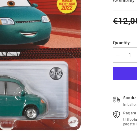
Availability:
€12,0
Quantity:
Decrease
quantity
for
Disney
Cars
-
Colin
Bohrev
Spediz
Imballo
Pagame
Utilizzi
pagate 