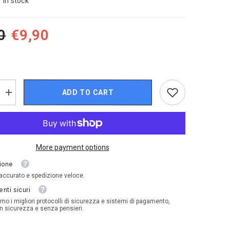
In stock
0
€9,90
ADD TO CART
Increase
quantity
for
Disney
Cars
-
Colin
More payment options
Bohrev
ione
 accurato e spedizione veloce.
nti sicuri
amo i migliori protocolli di sicurezza e sistemi di pagamento,
in sicurezza e senza pensieri.