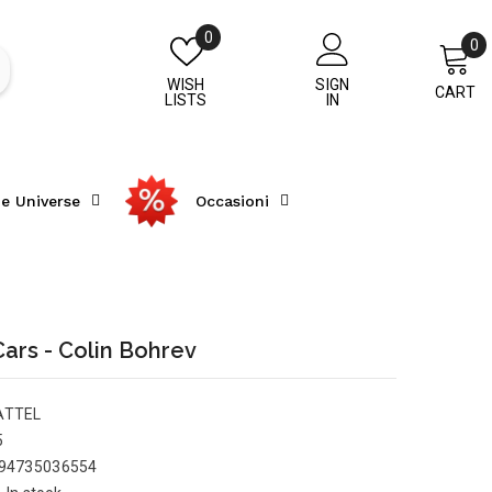
Wish
0
0
0
lists
i
WISH
SIGN
CART
LISTS
IN
he Universe
Occasioni
Cars - Colin Bohrev
ATTEL
5
94735036554