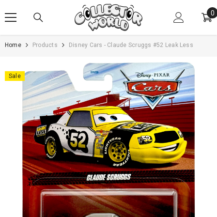
SKIP TO CONTENT
0
0
i
Home
Products
Disney Cars - Claude Scruggs #52 Leak Less
Sale