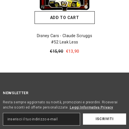
ADD TO CART
Disney Cars - Claude Scruggs
#52 Leak Less
€15,90
€13,90
NEWSLETTER
Resta sempre aggiornato su novità, promozioni e preordini. Riceverai
anche sconti ed offerte personalizzate.
Leggi Informativa Privacy
ISCRIVITI