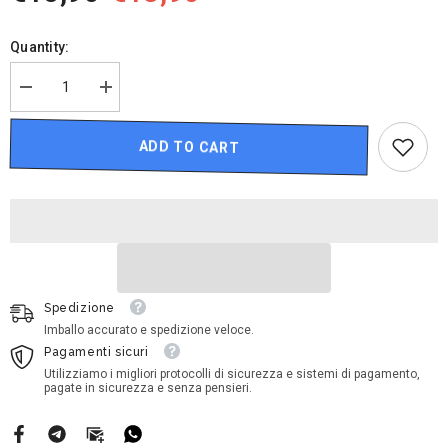
Quantity:
Decrease
Increase
quantity
quantity
for
for
Disney
Disney
ADD TO CART
Cars
Cars
-
-
Claude
Claude
Scruggs
Scruggs
#52
#52
Leak
Leak
Less
Less
Spedizione
Imballo accurato e spedizione veloce.
Pagamenti sicuri
Utilizziamo i migliori protocolli di sicurezza e sistemi di pagamento,
pagate in sicurezza e senza pensieri.