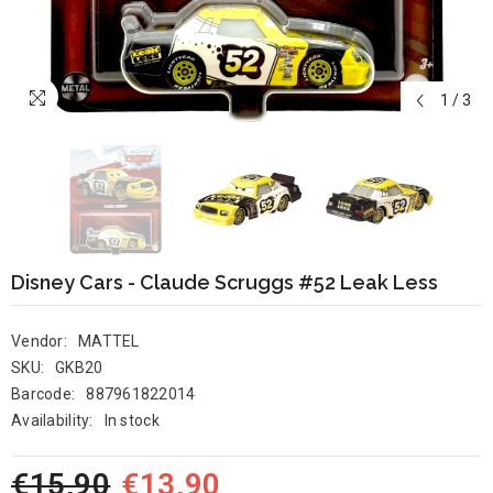
1
/
3
Disney Cars - Claude Scruggs #52 Leak Less
Vendor:
MATTEL
SKU:
GKB20
Barcode:
887961822014
Availability:
In stock
€15,90
€13,90