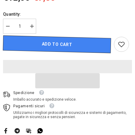
Quantity:
Decrease
Increase
quantity
quantity
for
for
Disney
Disney
ADD TO CART
Cars
Cars
-
-
Chisaki
Chisaki
Spedizione
Imballo accurato e spedizione veloce.
Pagamenti sicuri
Utilizziamo i migliori protocolli di sicurezza e sistemi di pagamento,
pagate in sicurezza e senza pensieri.