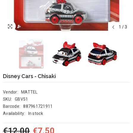
1
/
3
Disney Cars - Chisaki
Vendor:
MATTEL
SKU:
GBV51
Barcode:
887961721911
Availability:
In stock
€12,00
€7,50