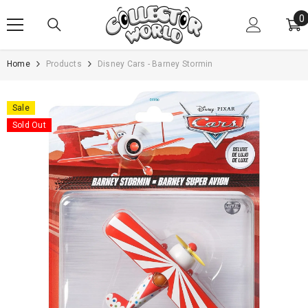
SKIP TO CONTENT
0
0
i
Home
Products
Disney Cars - Barney Stormin
Sale
Sold Out