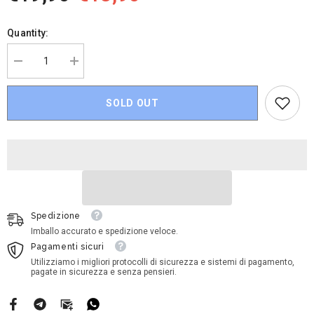
Quantity:
Decrease
Increase
quantity
quantity
for
for
Disney
Disney
SOLD OUT
Cars
Cars
-
-
Barney
Barney
Stormin
Stormin
Spedizione
Imballo accurato e spedizione veloce.
Pagamenti sicuri
Utilizziamo i migliori protocolli di sicurezza e sistemi di pagamento,
pagate in sicurezza e senza pensieri.