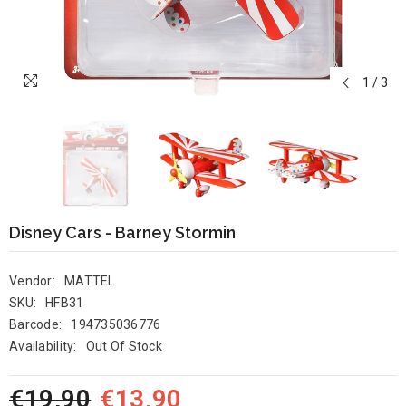
1
/
3
Disney Cars - Barney Stormin
Vendor:
MATTEL
SKU:
HFB31
Barcode:
194735036776
Availability:
Out Of Stock
€19,90
€13,90