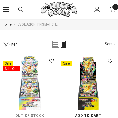
SKIP TO CONTENT
0
0
i
Home
EVOLUZIONI PRISMATICHE
Sort
Filter
Sale
Sale
Sold Out
OUT OF STOCK
ADD TO CART