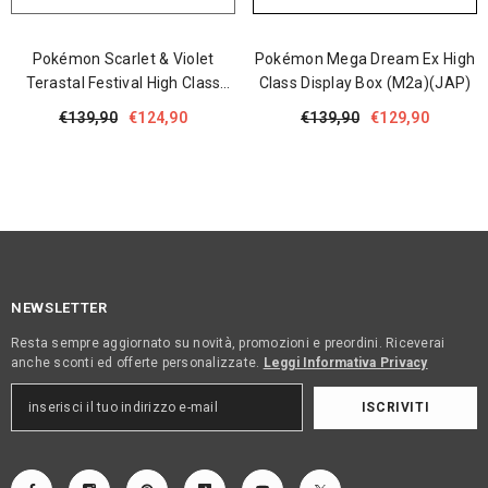
Pokémon Scarlet & Violet
Pokémon Mega Dream Ex High
Terastal Festival High Class
Class Display Box (m2a)(JAP)
Display Box (sv8a)(JAP)
€139,90
€124,90
€139,90
€129,90
NEWSLETTER
Resta sempre aggiornato su novità, promozioni e preordini. Riceverai
anche sconti ed offerte personalizzate.
Leggi Informativa Privacy
ISCRIVITI