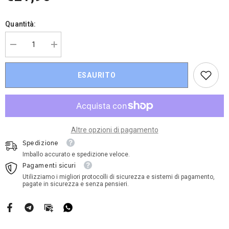
Quantità:
Diminuire
Aumenta
la
la
quantità
quantità
per
per
ESAURITO
Masters
Masters
of
of
the
the
Universe
Universe
Origins
Origins
-
-
Snake
Snake
Altre opzioni di pagamento
Trooper
Trooper
Spedizione
Imballo accurato e spedizione veloce.
Pagamenti sicuri
Utilizziamo i migliori protocolli di sicurezza e sistemi di pagamento,
pagate in sicurezza e senza pensieri.