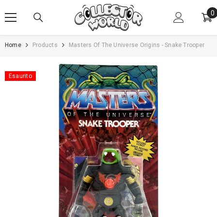
VAI AL CONTENUTO
0
0
e
Home
Products
Masters Of The Universe Origins - Snake Trooper
Esaurito