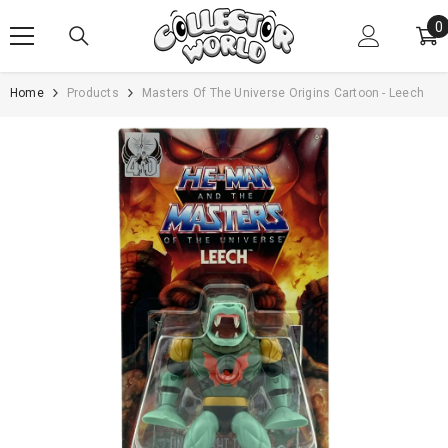
VAI AL CONTENUTO
0
0
e
Home
Products
Masters Of The Universe Origins Cartoon - Leech