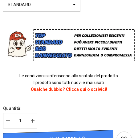
Le condizioni si riferiscono alla scatola del prodotto.
I prodotti sono tutti nuovi e mai usati.
Qualche dubbio? Clicca qui o scrivici!
Quantità:
Diminuire
Aumenta
la
la
quantità
quantità
per
per