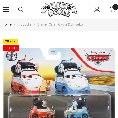
VAI AL CONTENUTO
0
0
e
Home
Products
Disney Cars - Okuni & Shigeko
Offerta
Esaurito