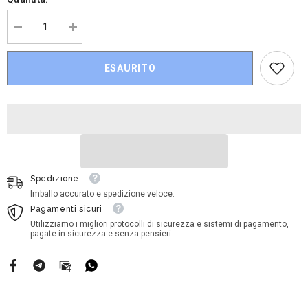
Diminuire
Aumenta
la
la
quantità
quantità
per
per
ESAURITO
Disney
Disney
Cars
Cars
-
-
Okuni
Okuni
&amp;
&amp;
Shigeko
Shigeko
Spedizione
Imballo accurato e spedizione veloce.
Pagamenti sicuri
Utilizziamo i migliori protocolli di sicurezza e sistemi di pagamento,
pagate in sicurezza e senza pensieri.