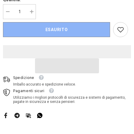
Diminuire
Aumenta
la
la
quantità
quantità
per
per
ESAURITO
Disney
Disney
Cars
Cars
Mini
Mini
Racers
Racers
-
-
Tokyo
Tokyo
Mater
Mater
Spedizione
Imballo accurato e spedizione veloce.
Pagamenti sicuri
Utilizziamo i migliori protocolli di sicurezza e sistemi di pagamento,
pagate in sicurezza e senza pensieri.