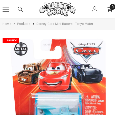
VAI AL CONTENUTO
0
0
e
Home
Products
Disney Cars Mini Racers - Tokyo Mater
Esaurito