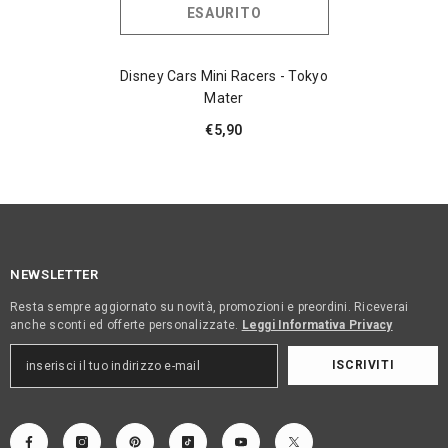
ESAURITO
Disney Cars Mini Racers - Tokyo
Mater
€5,90
NEWSLETTER
Resta sempre aggiornato su novità, promozioni e preordini. Riceverai
anche sconti ed offerte personalizzate.
Leggi Informativa Privacy
ISCRIVITI