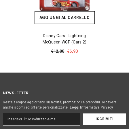
AGGIUNGI AL CARRELLO
Disney Cars - Lightning
McQueen WGP (Cars 2)
€12,00
€6,90
NEWSLETTER
Resta sempre aggiornato su novità, promozioni e preordini. Riceverai
anche sconti ed offerte personalizzate.
Leggi Informativa Privacy
ISCRIVITI