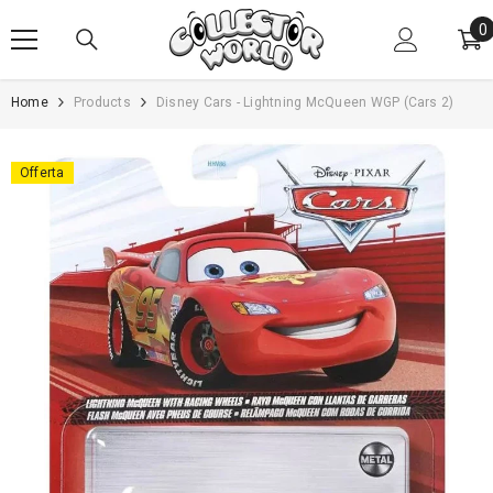
VAI AL CONTENUTO
0
0
e
Home
Products
Disney Cars - Lightning McQueen WGP (Cars 2)
Offerta