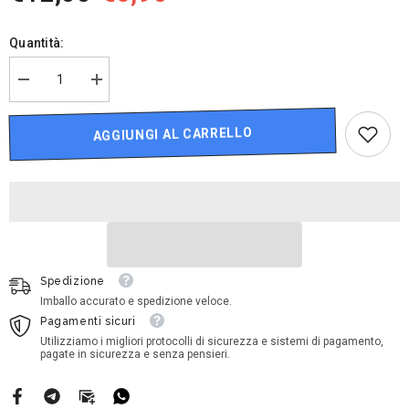
Quantità:
Diminuire
Aumenta
la
la
quantità
quantità
per
per
AGGIUNGI AL CARRELLO
Disney
Disney
Cars
Cars
-
-
Lightning
Lightning
McQueen
McQueen
WGP
WGP
(Cars
(Cars
2)
2)
Spedizione
Imballo accurato e spedizione veloce.
Pagamenti sicuri
Utilizziamo i migliori protocolli di sicurezza e sistemi di pagamento,
pagate in sicurezza e senza pensieri.