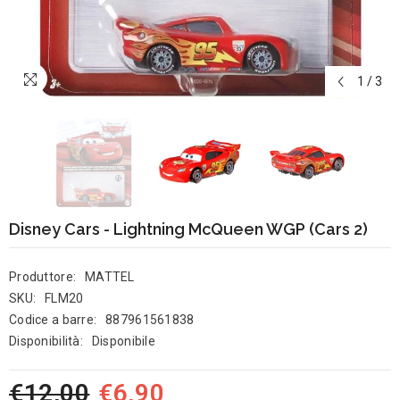
1
/
3
Disney Cars - Lightning McQueen WGP (Cars 2)
Produttore:
MATTEL
SKU:
FLM20
Codice a barre:
887961561838
Disponibilità:
Disponibile
€12,00
€6,90